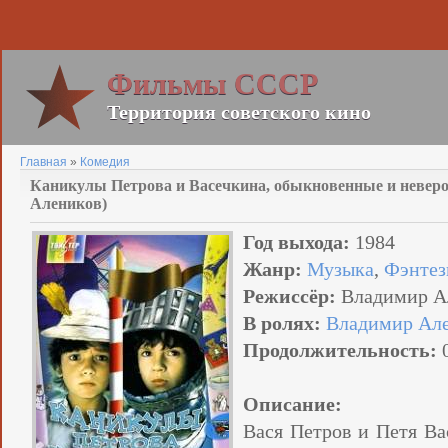
Фильмы СССР
Территория советского кино
Главная
»
Комедия
Каникулы Петрова и Васечкина, обыкновенные и неверо
Алеников)
Год выхода:
1984
Жанр:
Музыка
,
Фэнтез
Режиссёр:
Владимир А
В ролях:
Владимир Ал
Продолжительность:
0
Описание:
Вася Петров и Петя Ва