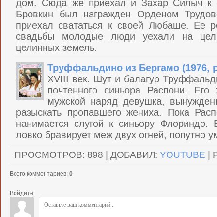
дом. Сюда же приехал и Захар Силыч к 
Бровкин был награжден Орденом Трудово
приехал свататься к своей Любаше. Ее р
свадьбы молодые люди уехали на цели
целинных земель.
Труффальдино из Бергамо (1976, 
XVIII век. Шут и балагур Труффальд
почтенного синьора Распони. Его
мужской наряд девушка, вынужденн
разыскать пропавшего жениха. Пока Рас
нанимается слугой к синьору Флориндо. 
ловко бравирует меж двух огней, попутно у
ПРОСМОТРОВ
:
898
|
ДОБАВИЛ
:
YOUTUBE
|
Всего комментариев
:
0
Войдите: